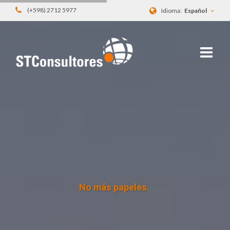
(+598) 2712 5977
Idioma:
Español
Seleccionamos los mejores perfiles.
Soluciones de outsourcing.
No más papeles.
Potencia tu empresa con BPM.