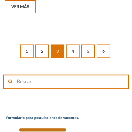
VER MÁS
1
2
3
4
5
6